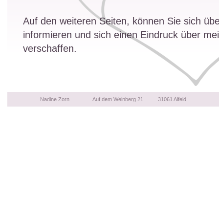
Auf den weiteren Seiten, können Sie sich üb
informieren und sich einen Eindruck über mei
verschaffen.
Nadine Zorn                Auf dem Weinberg 21          31061 Alfeld
      